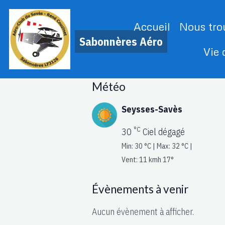
Accueil
Nous tro
Sabonnères Aéro
Vie
Météo
Seysses-Savès
°C
30
Ciel dégagé
Min: 30 °C | Max: 32 °C |
Vent: 11 kmh 17°
Évènements à venir
Aucun évènement à afficher.