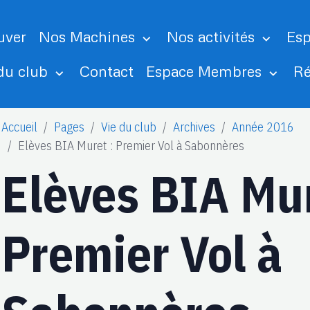
uver
Nos Machines
Nos activités
Esp
 du club
Contact
Espace Membres
Ré
Accueil
Pages
Vie du club
Archives
Année 2016
Elèves BIA Muret : Premier Vol à Sabonnères
Elèves BIA Mur
Premier Vol à