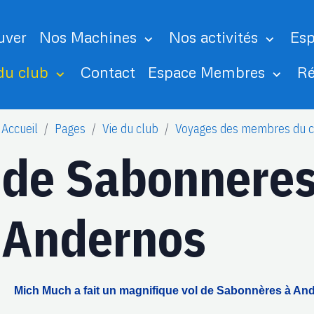
uver
Nos Machines
Nos activités
Esp
 du club
Contact
Espace Membres
Ré
Accueil
Pages
Vie du club
Voyages des membres du c
de Sabonneres
Andernos
Mich Much a fait un magnifique vol de Sabonnères à Ande