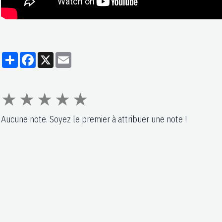
Partager
Facebook
X
Email
★
★
★
★
★
Aucune note. Soyez le premier à attribuer une note !