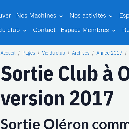
uver
Nos Machines
Nos activités
Esp
 du club
Contact
Espace Membres
Ré
Accueil
Pages
Vie du club
Archives
Année 2017
Sortie Club à 
version 2017
Sortie Oléron com