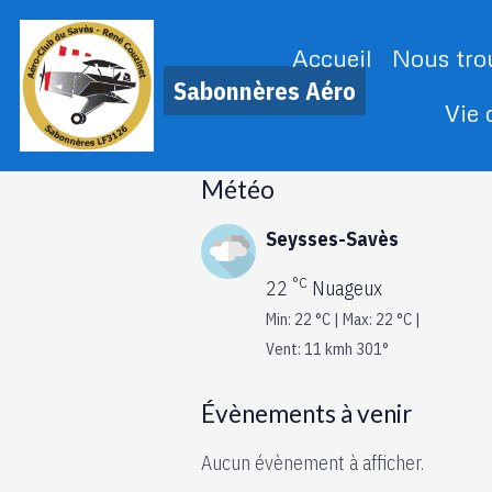
Accueil
Nous tro
Sabonnères Aéro
Vie
Météo
Seysses-Savès
°C
22
Nuageux
Min: 22 °C | Max: 22 °C |
Vent: 11 kmh 301°
Évènements à venir
Aucun évènement à afficher.