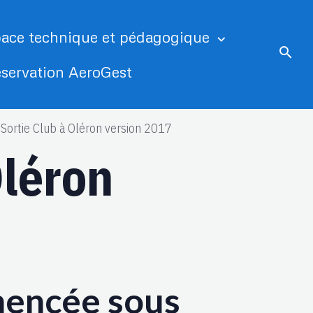
ace technique et pédagogique
servation AeroGest
Sortie Club à Oléron version 2017
Oléron
mencée sous