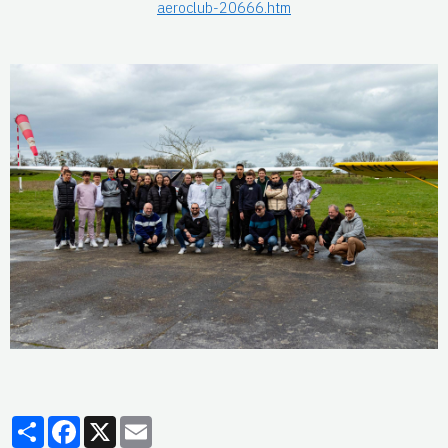
aeroclub-20666.htm
Partager
Facebook
X
Email